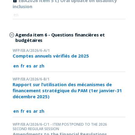
EBA2026 item 5 c) Oral update on disability
inclusion
en
Agenda item 6 - Questions financières et
budgétaires
WFP/EB.A/2026/6-A/1
Comptes annuels vérifiés de 2025
en
fr
es
ar
zh
WFP/EB.A/2026/6-B/1
Rapport sur l’utilisation des mécanismes de
financement stratégique du PAM (1er janvier-31
décembre 2025)
en
fr
es
ar
zh
WFP/EB.A/2026/6-C/1 - ITEM POSTPONED TO THE 2026
SECOND REGULAR SESSION
Amendments to the Financial Regulations