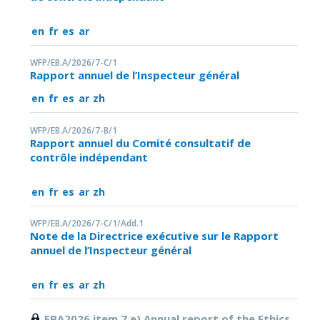
en
fr
es
ar
WFP/EB.A/2026/7-C/1
Rapport annuel de l’Inspecteur général
en
fr
es
ar
zh
WFP/EB.A/2026/7-B/1
Rapport annuel du Comité consultatif de
contrôle indépendant
en
fr
es
ar
zh
WFP/EB.A/2026/7-C/1/Add.1
Note de la Directrice exécutive sur le Rapport
annuel de l’Inspecteur général
en
fr
es
ar
zh
EBA2026 item 7 e) Annual report of the Ethics