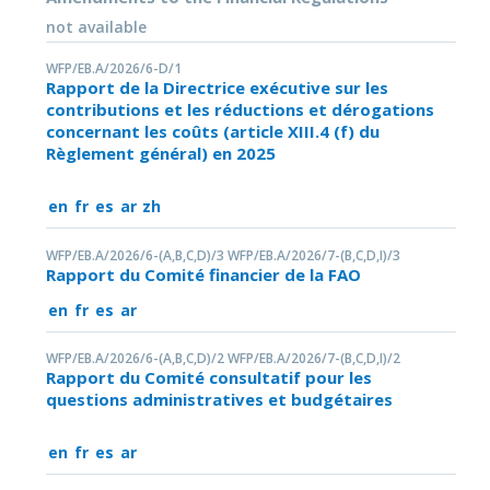
not available
WFP/EB.A/2026/6-D/1
Rapport de la Directrice exécutive sur les
contributions et les réductions et dérogations
concernant les coûts (article XIII.4 (f) du
Règlement général) en 2025
en
fr
es
ar
zh
WFP/EB.A/2026/6-(A,B,C,D)/3 WFP/EB.A/2026/7-(B,C,D,I)/3
Rapport du Comité financier de la FAO
en
fr
es
ar
WFP/EB.A/2026/6-(A,B,C,D)/2 WFP/EB.A/2026/7-(B,C,D,I)/2
Rapport du Comité consultatif pour les
questions administratives et budgétaires
en
fr
es
ar