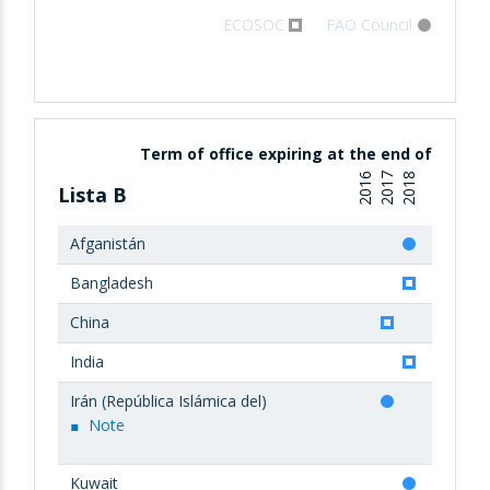
ECOSOC
FAO Council
Term of office expiring at the end of
2016
2017
2018
Lista B
Afganistán
Bangladesh
China
India
Irán (República Islámica del)
Note
Kuwait