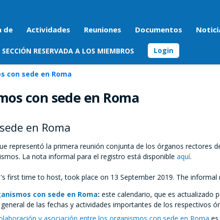
a de
Actividades
Reuniones
Documentos
Notici
Login
SECCIÓN RESERVADA A LOS MIEMBROS
os con sede en Roma
smos con sede en Roma
 sede en Roma
e representó la primera reunión conjunta de los órganos rectores de
nismos.
La nota informal para el registro está disponible
aquí
.
s first time to host, took place on 13 September 2019. The informal n
organismos con sede en Roma
:
este calendario, que es actualizado 
neral de las fechas y actividades importantes de los respectivos ó
olaboración y asociación entre los organismos con sede en Roma
es 