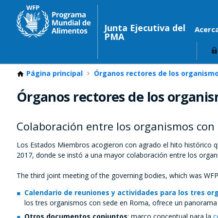
Junta Ejecutiva del
Acerc
PMA
Página principal
Órganos rectores de los organism
Órganos rectores de los organi
Colaboración entre los organismos con
Los Estados Miembros acogieron con agrado el hito histórico qu
2017, donde se instó a una mayor colaboración entre los orga
The third joint meeting of the governing bodies, which was WFP'
Calendario de reuniones y actividades para los tres 
los tres organismos con sede en Roma, ofrece un panorama ge
Otros documentos conjuntos
: marco conceptual para la
c