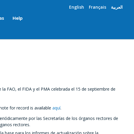
English
Français
العربية
as
Help
 la FAO, el FIDA y el PMA celebrada el 15 de septiembre de
ote for record is available
aquí
.
periódicamente por las Secretarías de los órganos rectores de
rganos rectores.
la base para los informes de actualización sobre la