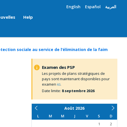
English
Español
العربية
uvelles
Help
ction sociale au service de l’élimination de la faim
Examen des PSP
Les projets de plans stratégiques de
pays sont maintenant disponibles pour
examen
ici
.
Date limite:
8 septembre 2026
Août
2026
L
M
M
J
V
S
D
1
2