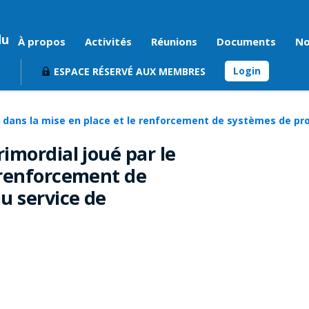
du
À propos
Activités
Réunions
Documents
No
Login
ESPACE RÉSERVÉ AUX MEMBRES
 dans la mise en place et le renforcement de systèmes de prote
imordial joué par le
 renforcement de
u service de