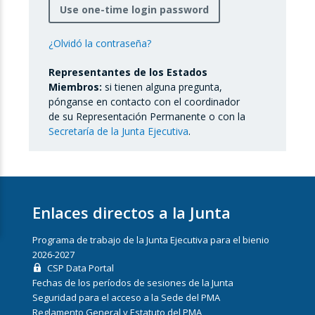
Use one-time login password
¿Olvidó la contraseña?
Representantes de los Estados
Miembros:
si tienen alguna pregunta,
pónganse en contacto con el coordinador
de su Representación Permanente o con la
Secretaría de la Junta Ejecutiva
.
Enlaces directos a la Junta
Programa de trabajo de la Junta Ejecutiva para el bienio
2026-2027
CSP Data Portal
Fechas de los períodos de sesiones de la Junta
Seguridad para el acceso a la Sede del PMA
Reglamento General y Estatuto del PMA