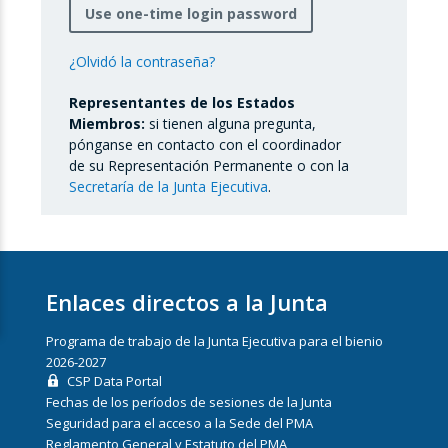
Use one-time login password
¿Olvidó la contraseña?
Representantes de los Estados
Miembros:
si tienen alguna pregunta,
pónganse en contacto con el coordinador
de su Representación Permanente o con la
Secretaría de la Junta Ejecutiva
.
Enlaces directos a la Junta
Programa de trabajo de la Junta Ejecutiva para el bienio
2026-2027
CSP Data Portal
Fechas de los períodos de sesiones de la Junta
Seguridad para el acceso a la Sede del PMA
Reglamento General y Estatuto del PMA