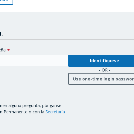
.
eña
- OR -
Use one-time login passwo
ienen alguna pregunta, pónganse
ón Permanente o con la
Secretaría