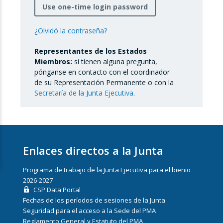
Use one-time login password
¿Olvidó la contraseña?
Representantes de los Estados
Miembros:
si tienen alguna pregunta,
pónganse en contacto con el coordinador
de su Representación Permanente o con la
Secretaría de la Junta Ejecutiva
.
Enlaces directos a la Junta
Programa de trabajo de la Junta Ejecutiva para el bienio
2026-2027
CSP Data Portal
Fechas de los períodos de sesiones de la Junta
Seguridad para el acceso a la Sede del PMA
Reglamento General y Estatuto del PMA