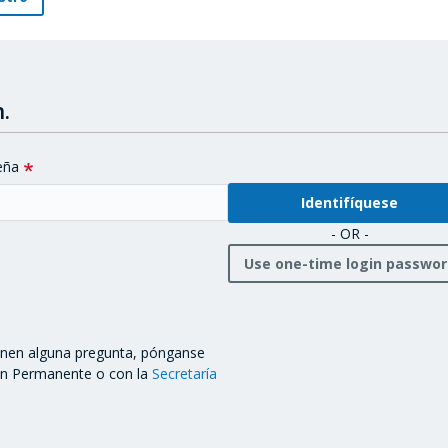
.
eña
- OR -
Use one-time login passwo
ienen alguna pregunta, pónganse
ón Permanente o con la
Secretaría