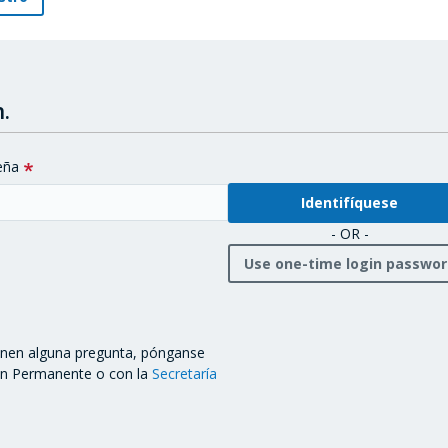
.
eña
- OR -
Use one-time login passwo
ienen alguna pregunta, pónganse
ón Permanente o con la
Secretaría