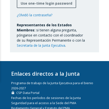
Use one-time login password
¿Olvidó la contraseña?
Representantes de los Estados
Miembros:
si tienen alguna pregunta,
pónganse en contacto con el coordinador
de su Representación Permanente o con la
Secretaría de la Junta Ejecutiva
.
Enlaces directos a la Junta
Programa de trabajo de la Junta Ejecutiva para el bienio
2026-2027
CSP Data Portal
Fechas de los períodos de sesiones de la Junta
Seguridad para el acceso a la Sede del PMA
Reglamento General y Estatuto del PMA