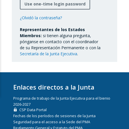
Use one-time login password
¿Olvidó la contraseña?
Representantes de los Estados
Miembros:
si tienen alguna pregunta,
pónganse en contacto con el coordinador
de su Representación Permanente o con la
Secretaría de la Junta Ejecutiva
.
Enlaces directos a la Junta
Programa de trabajo de la Junta Ejecutiva para el bienio
2026-2027
CSP Data Portal
Fechas de los períodos de sesiones de la Junta
Seguridad para el acceso a la Sede del PMA
Reglamento General y Estatuto del PMA