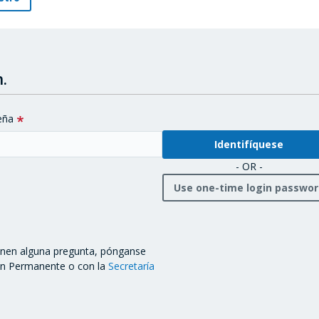
.
eña
- OR -
Use one-time login passwo
ienen alguna pregunta, pónganse
ón Permanente o con la
Secretaría