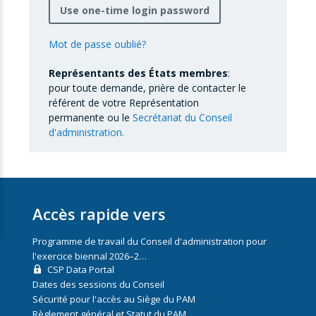
Use one-time login password
Mot de passe oublié?
Représentants des États membres
:
pour toute demande, prière de contacter le
référent de votre Représentation
permanente ou le
Secrétariat du Conseil
d'administration.
Accès rapide vers
Programme de travail du Conseil d'administration pour
l'exercice biennal 2026–2…
CSP Data Portal
Dates des sessions du Conseil
Sécurité pour l'accès au Siège du PAM
Règlement général et Statut du PAM