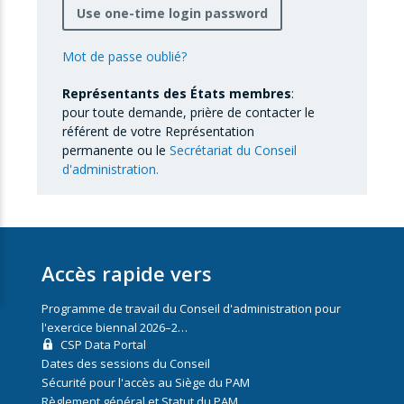
Use one-time login password
Mot de passe oublié?
Représentants des États membres
:
pour toute demande, prière de contacter le
référent de votre Représentation
permanente ou le
Secrétariat du Conseil
d'administration.
Accès rapide vers
Programme de travail du Conseil d'administration pour
l'exercice biennal 2026–2…
CSP Data Portal
Dates des sessions du Conseil
Sécurité pour l'accès au Siège du PAM
Règlement général et Statut du PAM