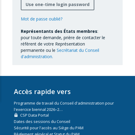
Use one-time login password
Mot de passe oublié?
Représentants des États membres
:
pour toute demande, prière de contacter le
référent de votre Représentation
permanente ou le
Secrétariat du Conseil
d'administration.
Accès rapide vers
Programme de travail du Conseil d'administration pour
l'exercice biennal 2026–2…
CSP Data Portal
Dates des sessions du Conseil
Sécurité pour l'accès au Siège du PAM
Règlement général et Statut du PAM