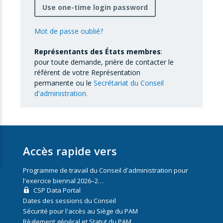
Use one-time login password
Mot de passe oublié?
Représentants des États membres
:
pour toute demande, prière de contacter le
référent de votre Représentation
permanente ou le
Secrétariat du Conseil
d'administration.
Accès rapide vers
Programme de travail du Conseil d'administration pour
l'exercice biennal 2026–2…
CSP Data Portal
Dates des sessions du Conseil
Sécurité pour l'accès au Siège du PAM
Règlement général et Statut du PAM