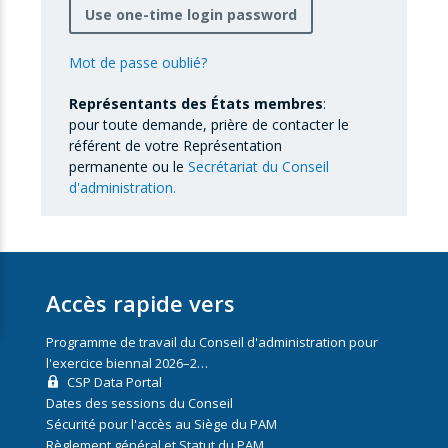
Use one-time login password
Mot de passe oublié?
Représentants des États membres
:
pour toute demande, prière de contacter le
référent de votre Représentation
permanente ou le
Secrétariat du Conseil
d'administration.
Accès rapide vers
Programme de travail du Conseil d'administration pour
l'exercice biennal 2026–2…
CSP Data Portal
Dates des sessions du Conseil
Sécurité pour l'accès au Siège du PAM
Règlement général et Statut du PAM