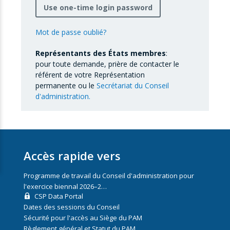
Use one-time login password
Mot de passe oublié?
Représentants des États membres
:
pour toute demande, prière de contacter le
référent de votre Représentation
permanente ou le
Secrétariat du Conseil
d'administration.
Accès rapide vers
Programme de travail du Conseil d'administration pour
l'exercice biennal 2026–2…
CSP Data Portal
Dates des sessions du Conseil
Sécurité pour l'accès au Siège du PAM
Règlement général et Statut du PAM