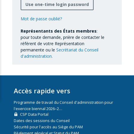
Use one-time login password
Mot de passe oublié?
Représentants des États membres
:
pour toute demande, prière de contacter le
référent de votre Représentation
permanente ou le
Secrétariat du Conseil
d'administration.
Accès rapide vers
Programme de travail du Conseil d'administration pour
l'exercice biennal 2026–2…
CSP Data Portal
Dates des sessions du Conseil
Sécurité pour l'accès au Siège du PAM
Règlement général et Statut du PAM