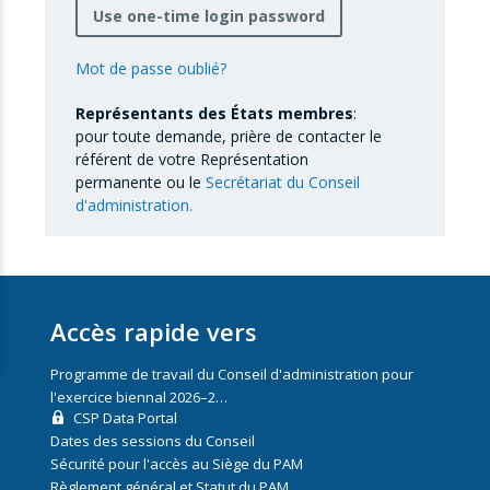
Use one-time login password
Mot de passe oublié?
Représentants des États membres
:
pour toute demande, prière de contacter le
référent de votre Représentation
permanente ou le
Secrétariat du Conseil
d'administration.
Accès rapide vers
Programme de travail du Conseil d'administration pour
l'exercice biennal 2026–2…
CSP Data Portal
Dates des sessions du Conseil
Sécurité pour l'accès au Siège du PAM
Règlement général et Statut du PAM