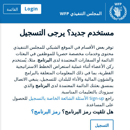
Login
القائمة
المجلس التنفيذي WFP
مستخدم جديد؟ يرجى التسجيل
توفر بعض الأقسام في الموقع الشبكي للمجلس التنفيذي
محتوى وخدمات مخصصة حصريا للموظفين في البعثات
الدائمة أو السفارات المعتمدة لدى
البرنامج
. مثلا، يُستخدم
ركن الأعضاء أثناء عملية استعراض الخطط الاستراتيجية
القطرية، بما في ذلك المعلومات المتعلقة بالبرامج
والشؤون المالية والأداء للبلدان. للتسجيل، ينبغي الاتصال
بمنسق بعثتك الدائمة المعتمدة لدى
البرنامج
والذي
سيزودك بالتعليمات المناسبة.
راجع
Sign-up الأسئلة الشائعة الخاصة بالتسجيل
للحصول
على المساعدة.
هل تلقيت رمز البرنامج؟
رمز البرنامج؟
التسجيل