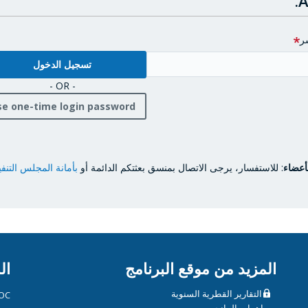
A
ر
- OR -
se one-time login password
أعضاء
: للاستفسار، يرجى الاتصال بمنسق بعثتكم الدائمة أو
بأمانة المجلس التنف
المزيد من موقع البرنامج
ال
التقارير القطرية السنوية
OC
مساهمات المانحين