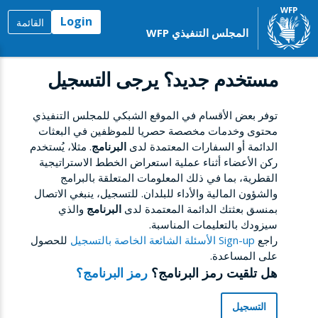
Login
القائمة
المجلس التنفيذي WFP
مستخدم جديد؟ يرجى التسجيل
توفر بعض الأقسام في الموقع الشبكي للمجلس التنفيذي
محتوى وخدمات مخصصة حصريا للموظفين في البعثات
الدائمة أو السفارات المعتمدة لدى
البرنامج
. مثلا، يُستخدم
ركن الأعضاء أثناء عملية استعراض الخطط الاستراتيجية
القطرية، بما في ذلك المعلومات المتعلقة بالبرامج
والشؤون المالية والأداء للبلدان. للتسجيل، ينبغي الاتصال
بمنسق بعثتك الدائمة المعتمدة لدى
البرنامج
والذي
سيزودك بالتعليمات المناسبة.
راجع
Sign-up الأسئلة الشائعة الخاصة بالتسجيل
للحصول
على المساعدة.
هل تلقيت رمز البرنامج؟
رمز البرنامج؟
التسجيل