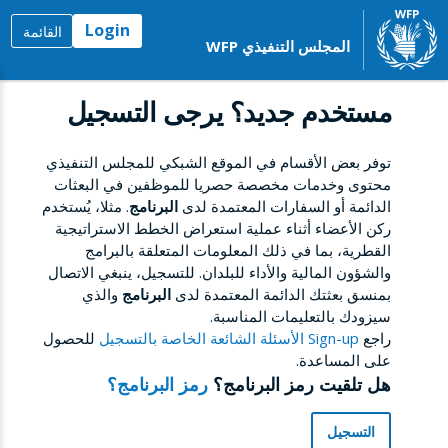
Login
القائمة
المجلس التنفيذي WFP
مستخدم جديد؟ يرجى التسجيل
توفر بعض الأقسام في الموقع الشبكي للمجلس التنفيذي
محتوى وخدمات مخصصة حصريا للموظفين في البعثات
الدائمة أو السفارات المعتمدة لدى
البرنامج
. مثلا، يُستخدم
ركن الأعضاء أثناء عملية استعراض الخطط الاستراتيجية
القطرية، بما في ذلك المعلومات المتعلقة بالبرامج
والشؤون المالية والأداء للبلدان. للتسجيل، ينبغي الاتصال
بمنسق بعثتك الدائمة المعتمدة لدى
البرنامج
والذي
سيزودك بالتعليمات المناسبة.
راجع
Sign-up الأسئلة الشائعة الخاصة بالتسجيل
للحصول
على المساعدة.
هل تلقيت رمز البرنامج؟
رمز البرنامج؟
التسجيل