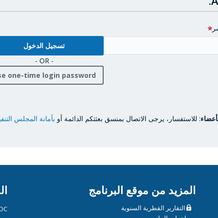
A
ر
- OR -
se one-time login password
أعضاء
: للاستفسار، يرجى الاتصال بمنسق بعثتكم الدائمة أو
بأمانة المجلس التنف
المزيد من موقع البرنامج
ال
التقارير القطرية السنوية
OC
مساهمات المانحين