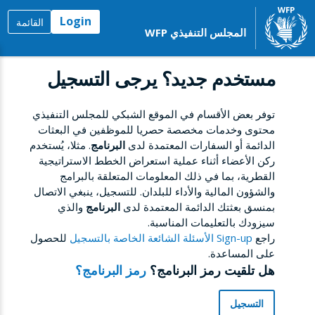
Login
القائمة
المجلس التنفيذي WFP
مستخدم جديد؟ يرجى التسجيل
توفر بعض الأقسام في الموقع الشبكي للمجلس التنفيذي
محتوى وخدمات مخصصة حصريا للموظفين في البعثات
الدائمة أو السفارات المعتمدة لدى
البرنامج
. مثلا، يُستخدم
ركن الأعضاء أثناء عملية استعراض الخطط الاستراتيجية
القطرية، بما في ذلك المعلومات المتعلقة بالبرامج
والشؤون المالية والأداء للبلدان. للتسجيل، ينبغي الاتصال
بمنسق بعثتك الدائمة المعتمدة لدى
البرنامج
والذي
سيزودك بالتعليمات المناسبة.
راجع
Sign-up الأسئلة الشائعة الخاصة بالتسجيل
للحصول
على المساعدة.
هل تلقيت رمز البرنامج؟
رمز البرنامج؟
التسجيل