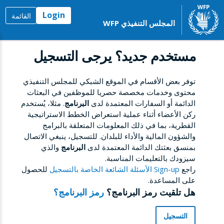
Login
القائمة
المجلس التنفيذي WFP
مستخدم جديد؟ يرجى التسجيل
توفر بعض الأقسام في الموقع الشبكي للمجلس التنفيذي
محتوى وخدمات مخصصة حصريا للموظفين في البعثات
الدائمة أو السفارات المعتمدة لدى
البرنامج
. مثلا، يُستخدم
ركن الأعضاء أثناء عملية استعراض الخطط الاستراتيجية
القطرية، بما في ذلك المعلومات المتعلقة بالبرامج
والشؤون المالية والأداء للبلدان. للتسجيل، ينبغي الاتصال
بمنسق بعثتك الدائمة المعتمدة لدى
البرنامج
والذي
سيزودك بالتعليمات المناسبة.
راجع
Sign-up الأسئلة الشائعة الخاصة بالتسجيل
للحصول
على المساعدة.
هل تلقيت رمز البرنامج؟
رمز البرنامج؟
التسجيل