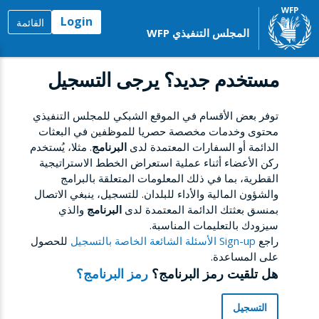
Login
القائمة
المجلس التنفيذي WFP
مستخدم جديد؟ يرجى التسجيل
توفر بعض الأقسام في الموقع الشبكي للمجلس التنفيذي
محتوى وخدمات مخصصة حصريا للموظفين في البعثات
الدائمة أو السفارات المعتمدة لدى
البرنامج
. مثلا، يُستخدم
ركن الأعضاء أثناء عملية استعراض الخطط الاستراتيجية
القطرية، بما في ذلك المعلومات المتعلقة بالبرامج
والشؤون المالية والأداء للبلدان. للتسجيل، ينبغي الاتصال
بمنسق بعثتك الدائمة المعتمدة لدى
البرنامج
والذي
سيزودك بالتعليمات المناسبة.
راجع
Sign-up الأسئلة الشائعة الخاصة بالتسجيل
للحصول
على المساعدة.
هل تلقيت رمز البرنامج؟
رمز البرنامج؟
التسجيل