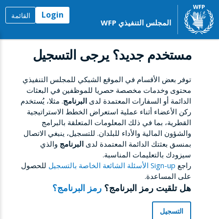
Login
القائمة
المجلس التنفيذي WFP
مستخدم جديد؟ يرجى التسجيل
توفر بعض الأقسام في الموقع الشبكي للمجلس التنفيذي
محتوى وخدمات مخصصة حصريا للموظفين في البعثات
الدائمة أو السفارات المعتمدة لدى
البرنامج
. مثلا، يُستخدم
ركن الأعضاء أثناء عملية استعراض الخطط الاستراتيجية
القطرية، بما في ذلك المعلومات المتعلقة بالبرامج
والشؤون المالية والأداء للبلدان. للتسجيل، ينبغي الاتصال
بمنسق بعثتك الدائمة المعتمدة لدى
البرنامج
والذي
سيزودك بالتعليمات المناسبة.
راجع
Sign-up الأسئلة الشائعة الخاصة بالتسجيل
للحصول
على المساعدة.
هل تلقيت رمز البرنامج؟
رمز البرنامج؟
التسجيل