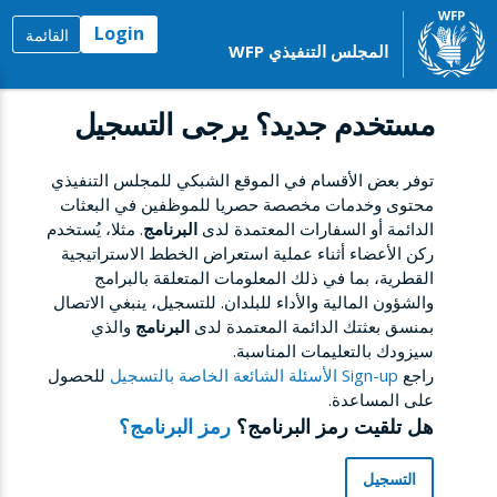
Login
القائمة
المجلس التنفيذي WFP
مستخدم جديد؟ يرجى التسجيل
توفر بعض الأقسام في الموقع الشبكي للمجلس التنفيذي
محتوى وخدمات مخصصة حصريا للموظفين في البعثات
الدائمة أو السفارات المعتمدة لدى
البرنامج
. مثلا، يُستخدم
ركن الأعضاء أثناء عملية استعراض الخطط الاستراتيجية
القطرية، بما في ذلك المعلومات المتعلقة بالبرامج
والشؤون المالية والأداء للبلدان. للتسجيل، ينبغي الاتصال
بمنسق بعثتك الدائمة المعتمدة لدى
البرنامج
والذي
سيزودك بالتعليمات المناسبة.
راجع
Sign-up الأسئلة الشائعة الخاصة بالتسجيل
للحصول
على المساعدة.
هل تلقيت رمز البرنامج؟
رمز البرنامج؟
التسجيل