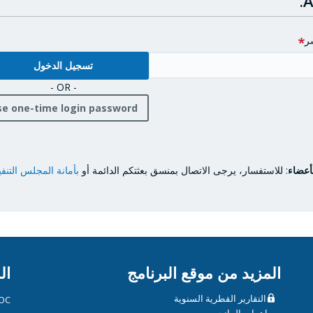
A
ر
- OR -
se one-time login password
أعضاء
: للاستفسار، يرجى الاتصال بمنسق بعثتكم الدائمة أو
بأمانة المجلس التنف
المزيد من موقع البرنامج
ال
التقارير القطرية السنوية
OC
مساهمات المانحين