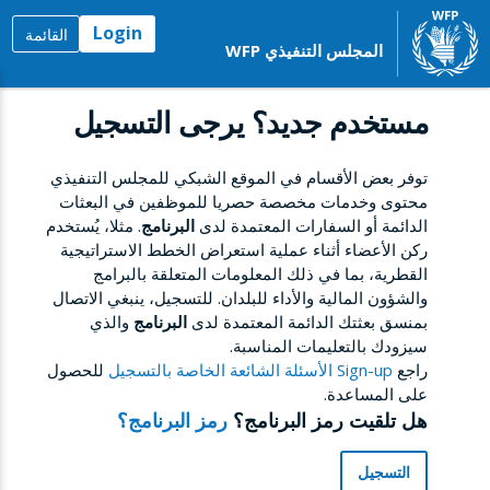
Login
القائمة
المجلس التنفيذي WFP
مستخدم جديد؟ يرجى التسجيل
توفر بعض الأقسام في الموقع الشبكي للمجلس التنفيذي
محتوى وخدمات مخصصة حصريا للموظفين في البعثات
الدائمة أو السفارات المعتمدة لدى
البرنامج
. مثلا، يُستخدم
ركن الأعضاء أثناء عملية استعراض الخطط الاستراتيجية
القطرية، بما في ذلك المعلومات المتعلقة بالبرامج
والشؤون المالية والأداء للبلدان. للتسجيل، ينبغي الاتصال
بمنسق بعثتك الدائمة المعتمدة لدى
البرنامج
والذي
سيزودك بالتعليمات المناسبة.
راجع
Sign-up الأسئلة الشائعة الخاصة بالتسجيل
للحصول
على المساعدة.
هل تلقيت رمز البرنامج؟
رمز البرنامج؟
التسجيل