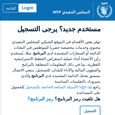
Login
القائمة
المجلس التنفيذي WFP
مستخدم جديد؟ يرجى التسجيل
توفر بعض الأقسام في الموقع الشبكي للمجلس التنفيذي
محتوى وخدمات مخصصة حصريا للموظفين في البعثات
الدائمة أو السفارات المعتمدة لدى
البرنامج
. مثلا، يُستخدم
ركن الأعضاء أثناء عملية استعراض الخطط الاستراتيجية
القطرية، بما في ذلك المعلومات المتعلقة بالبرامج
والشؤون المالية والأداء للبلدان. للتسجيل، ينبغي الاتصال
بمنسق بعثتك الدائمة المعتمدة لدى
البرنامج
والذي
سيزودك بالتعليمات المناسبة.
راجع
Sign-up الأسئلة الشائعة الخاصة بالتسجيل
للحصول
على المساعدة.
هل تلقيت رمز البرنامج؟
رمز البرنامج؟
التسجيل