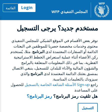
Login
القائمة
المجلس التنفيذي WFP
مستخدم جديد؟ يرجى التسجيل
توفر بعض الأقسام في الموقع الشبكي للمجلس التنفيذي
محتوى وخدمات مخصصة حصريا للموظفين في البعثات
الدائمة أو السفارات المعتمدة لدى
البرنامج
. مثلا، يُستخدم
ركن الأعضاء أثناء عملية استعراض الخطط الاستراتيجية
القطرية، بما في ذلك المعلومات المتعلقة بالبرامج
والشؤون المالية والأداء للبلدان. للتسجيل، ينبغي الاتصال
بمنسق بعثتك الدائمة المعتمدة لدى
البرنامج
والذي
سيزودك بالتعليمات المناسبة.
راجع
Sign-up الأسئلة الشائعة الخاصة بالتسجيل
للحصول
على المساعدة.
هل تلقيت رمز البرنامج؟
رمز البرنامج؟
التسجيل