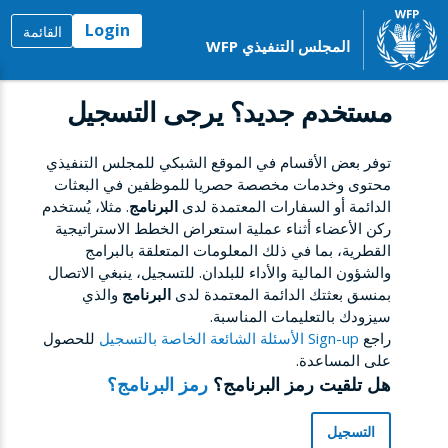
Login
القائمة
المجلس التنفيذي WFP
مستخدم جديد؟ يرجى التسجيل
توفر بعض الأقسام في الموقع الشبكي للمجلس التنفيذي
محتوى وخدمات مخصصة حصريا للموظفين في البعثات
الدائمة أو السفارات المعتمدة لدى
البرنامج
. مثلا، يُستخدم
ركن الأعضاء أثناء عملية استعراض الخطط الاستراتيجية
القطرية، بما في ذلك المعلومات المتعلقة بالبرامج
والشؤون المالية والأداء للبلدان. للتسجيل، ينبغي الاتصال
بمنسق بعثتك الدائمة المعتمدة لدى
البرنامج
والذي
سيزودك بالتعليمات المناسبة.
راجع
Sign-up الأسئلة الشائعة الخاصة بالتسجيل
للحصول
على المساعدة.
هل تلقيت رمز البرنامج؟
رمز البرنامج؟
التسجيل