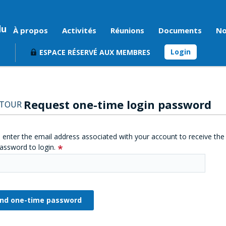
du
À propos
Activités
Réunions
Documents
No
Login
ESPACE RÉSERVÉ AUX MEMBRES
Request one-time login password
ETOUR
 enter the email address associated with your account to receive the
assword to login.