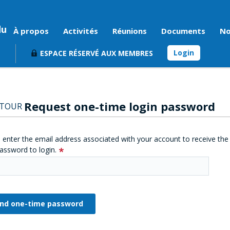
du
À propos
Activités
Réunions
Documents
No
Login
ESPACE RÉSERVÉ AUX MEMBRES
Request one-time login password
ETOUR
 enter the email address associated with your account to receive the
assword to login.