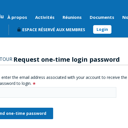
du
À propos
Activités
Réunions
Documents
No
Login
ESPACE RÉSERVÉ AUX MEMBRES
Request one-time login password
ETOUR
 enter the email address associated with your account to receive the
assword to login.