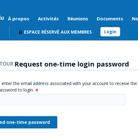
du
À propos
Activités
Réunions
Documents
No
Login
ESPACE RÉSERVÉ AUX MEMBRES
Request one-time login password
ETOUR
 enter the email address associated with your account to receive the
assword to login.