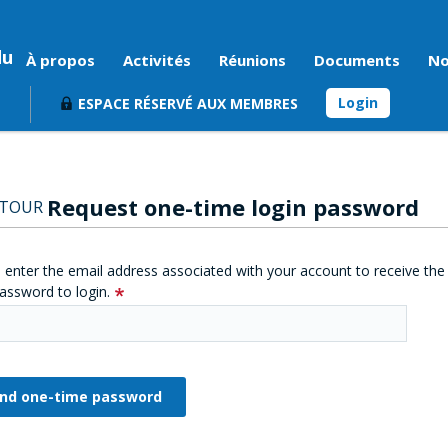
du
À propos
Activités
Réunions
Documents
No
Login
ESPACE RÉSERVÉ AUX MEMBRES
Request one-time login password
ETOUR
 enter the email address associated with your account to receive the
assword to login.