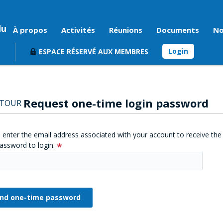
du
À propos
Activités
Réunions
Documents
No
Login
ESPACE RÉSERVÉ AUX MEMBRES
Request one-time login password
ETOUR
 enter the email address associated with your account to receive the
assword to login.