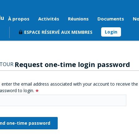
du
À propos
Activités
Réunions
Documents
No
Login
ESPACE RÉSERVÉ AUX MEMBRES
Request one-time login password
ETOUR
 enter the email address associated with your account to receive the
assword to login.