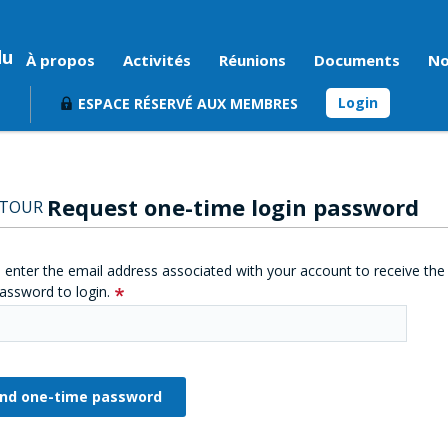
du
À propos
Activités
Réunions
Documents
No
Login
ESPACE RÉSERVÉ AUX MEMBRES
Request one-time login password
ETOUR
 enter the email address associated with your account to receive the
assword to login.