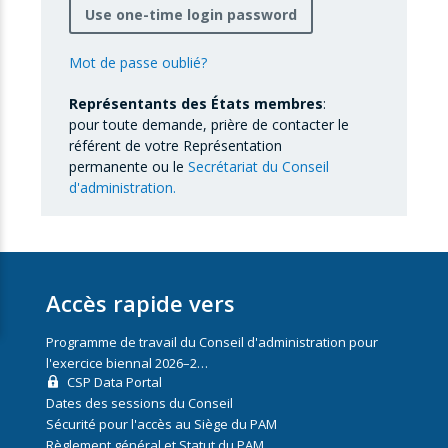
Use one-time login password
Mot de passe oublié?
Représentants des États membres
:
pour toute demande, prière de contacter le
référent de votre Représentation
permanente ou le
Secrétariat du Conseil
d'administration.
Accès rapide vers
Programme de travail du Conseil d'administration pour
l'exercice biennal 2026–2…
CSP Data Portal
Dates des sessions du Conseil
Sécurité pour l'accès au Siège du PAM
Règlement général et Statut du PAM