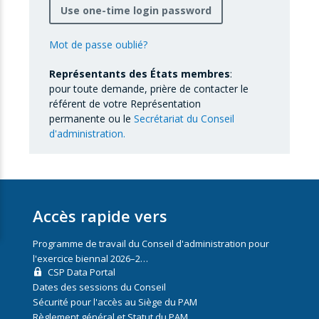
Use one-time login password
Mot de passe oublié?
Représentants des États membres
:
pour toute demande, prière de contacter le
référent de votre Représentation
permanente ou le
Secrétariat du Conseil
d'administration.
Accès rapide vers
Programme de travail du Conseil d'administration pour
l'exercice biennal 2026–2…
CSP Data Portal
Dates des sessions du Conseil
Sécurité pour l'accès au Siège du PAM
Règlement général et Statut du PAM