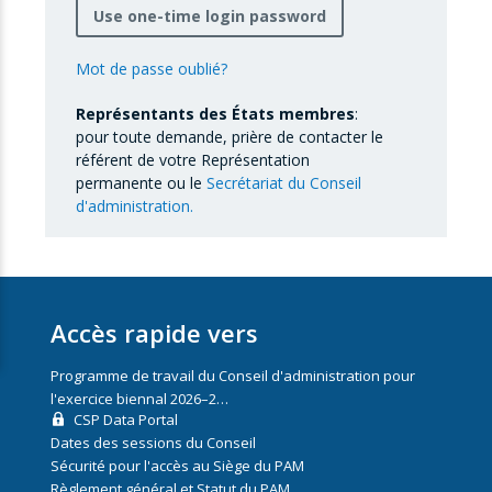
Use one-time login password
Mot de passe oublié?
Représentants des États membres
:
pour toute demande, prière de contacter le
référent de votre Représentation
permanente ou le
Secrétariat du Conseil
d'administration.
Accès rapide vers
Programme de travail du Conseil d'administration pour
l'exercice biennal 2026–2…
CSP Data Portal
Dates des sessions du Conseil
Sécurité pour l'accès au Siège du PAM
Règlement général et Statut du PAM