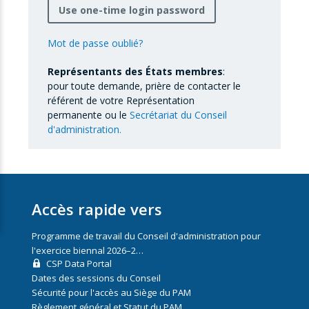
Use one-time login password
Mot de passe oublié?
Représentants des États membres
:
pour toute demande, prière de contacter le
référent de votre Représentation
permanente ou le
Secrétariat du Conseil
d'administration.
Accès rapide vers
Programme de travail du Conseil d'administration pour
l'exercice biennal 2026–2…
CSP Data Portal
Dates des sessions du Conseil
Sécurité pour l'accès au Siège du PAM
Règlement général et Statut du PAM