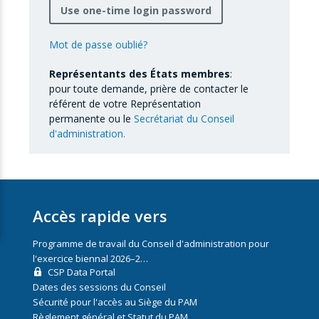
Use one-time login password
Mot de passe oublié?
Représentants des États membres
:
pour toute demande, prière de contacter le
référent de votre Représentation
permanente ou le
Secrétariat du Conseil
d'administration.
Accès rapide vers
Programme de travail du Conseil d'administration pour
l'exercice biennal 2026–2…
CSP Data Portal
Dates des sessions du Conseil
Sécurité pour l'accès au Siège du PAM
Règlement général et Statut du PAM