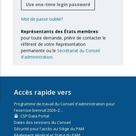
Use one-time login password
Mot de passe oublié?
Représentants des États membres
:
pour toute demande, prière de contacter le
référent de votre Représentation
permanente ou le
Secrétariat du Conseil
d'administration.
Accès rapide vers
Programme de travail du Conseil d'administration pour
l'exercice biennal 2026–2…
CSP Data Portal
Dates des sessions du Conseil
Sécurité pour l'accès au Siège du PAM
Règlement général et Statut du PAM